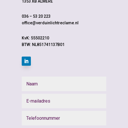
1353 XB ALMERE
036 – 53 20 223
office@verduinlichtreclame.nl
KvK:
55502210
BTW: NL851741137B01